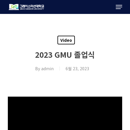
Menu
Skip
to
main
content
Video
2023 GMU 졸업식
By
admin
6월 23, 2023