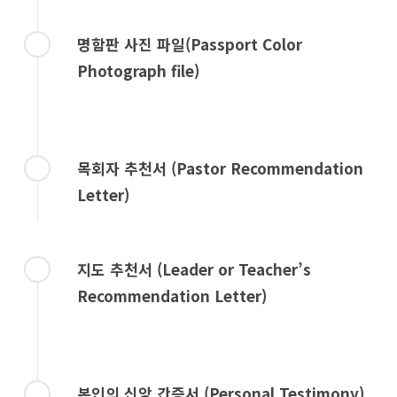
명함판 사진 파일(Passport Color
Photograph file)
목회자 추천서 (Pastor Recommendation
Letter)
지도 추천서 (Leader or Teacher’s
Recommendation Letter)
본인의 신앙 간증서 (Personal Testimony)