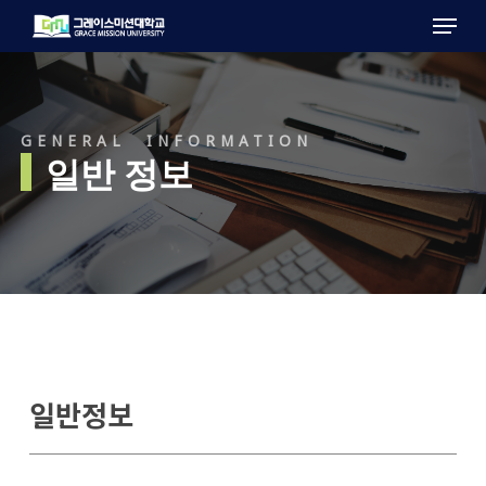
Menu
Skip
to
main
content
GENERAL INFORMATION
일반 정보
일반정보