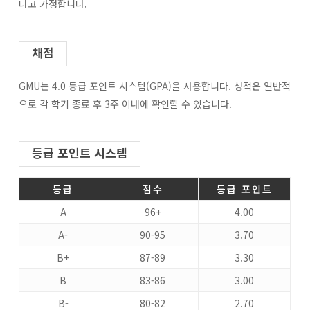
다고 가정합니다.
채점
GMU는 4.0 등급 포인트 시스템(GPA)을 사용합니다. 성적은 일반적
으로 각 학기 종료 후 3주 이내에 확인할 수 있습니다.
등급 포인트 시스템
등급
점수
등급 포인트
A
96+
4.00
A-
90-95
3.70
B+
87-89
3.30
B
83-86
3.00
B-
80-82
2.70