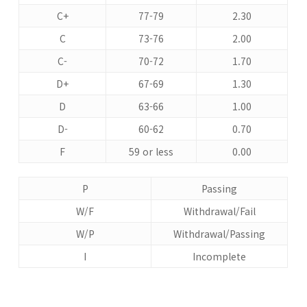
C+
77-79
2.30
C
73-76
2.00
C-
70-72
1.70
D+
67-69
1.30
D
63-66
1.00
D-
60-62
0.70
F
59 or less
0.00
P
Passing
W/F
Withdrawal/Fail
W/P
Withdrawal/Passing
I
Incomplete