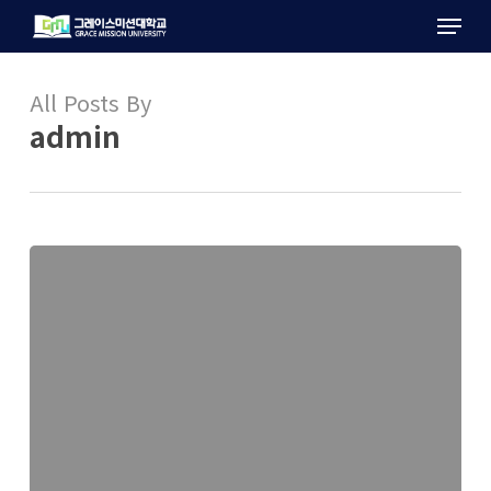
Menu
Skip
to
main
All Posts By
content
admin
[기
독
일
보]
그
레
이
스
미