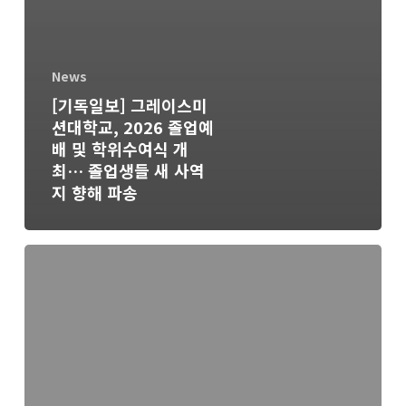
News
[기독일보] 그레이스미
션대학교, 2026 졸업예
배 및 학위수여식 개
최… 졸업생들 새 사역
지 향해 파송
[크
리
스
천
비
전]
믿