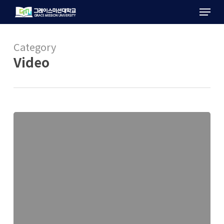
Menu
Skip
to
main
Category
content
Video
[CTS
뉴
스]
2026
동
반
자
선
교