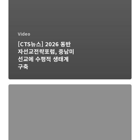
Video
[CTS뉴스] 2026 동반
자선교전략포럼, 중남미
선교에 수평적 생태계
구축
[GBC
미
디
어
특
집]
알