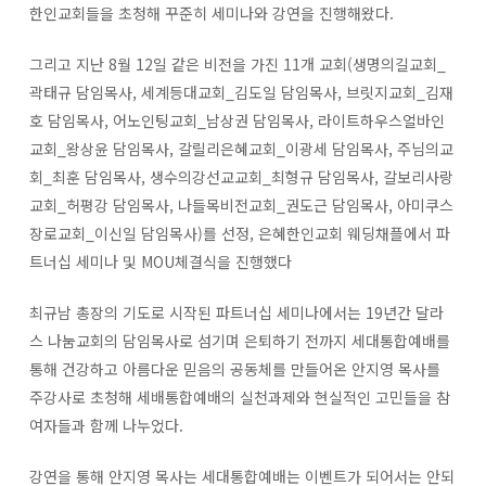
한인교회들을 초청해 꾸준히 세미나와 강연을 진행해왔다.
그리고 지난 8월 12일 같은 비전을 가진 11개 교회(생명의길교회_
곽태규 담임목사, 세계등대교회_김도일 담임목사, 브릿지교회_김재
호 담임목사, 어노인팅교회_남상권 담임목사, 라이트하우스얼바인
교회_왕상윤 담임목사, 갈릴리은혜교회_이광세 담임목사, 주님의교
회_최훈 담임목사, 생수의강선교교회_최형규 담임목사, 갈보리사랑
교회_허평강 담임목사, 나들목비전교회_권도근 담임목사, 아미쿠스
장로교회_이신일 담임목사)를 선정, 은혜한인교회 웨딩채플에서 파
트너십 세미나 및 MOU체결식을 진행했다
최규남 총장의 기도로 시작된 파트너십 세미나에서는 19년간 달라
스 나눔교회의 담임목사로 섬기며 은퇴하기 전까지 세대통합예배를
통해 건강하고 아름다운 믿음의 공동체를 만들어온 안지영 목사를
주강사로 초청해 세배통합예배의 실천과제와 현실적인 고민들을 참
여자들과 함께 나누었다.
강연을 통해 안지영 목사는 세대통합예배는 이벤트가 되어서는 안되