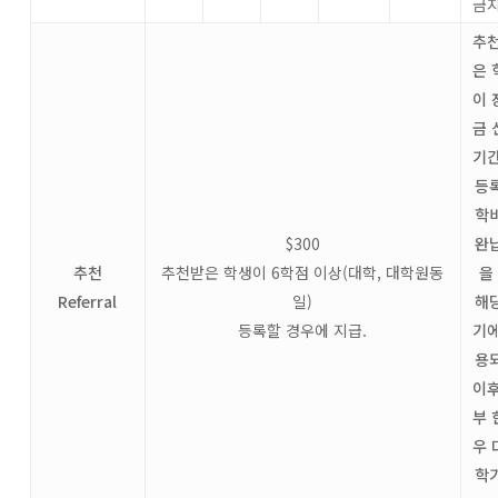
금
추천
은 
이 
금 
기간
등
학
$300
완
추천
추천받은 학생이 6학점 이상(대학, 대학원동
을
Referral
일)
해
등록할 경우에 지급.
기에
용
이후
부 
우 
학