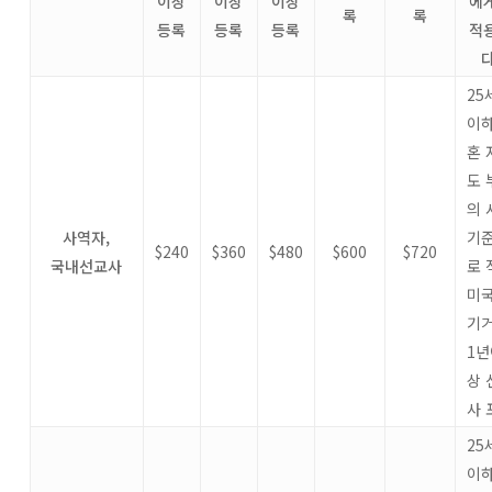
이상
이상
이상
에
록
록
등록
등록
등록
적
다
25
이하
혼 
도 
의 
사역자
,
기
$240
$360
$480
$600
$720
국내선교사
로 
미국
기
1년
상 
사 
25
이하