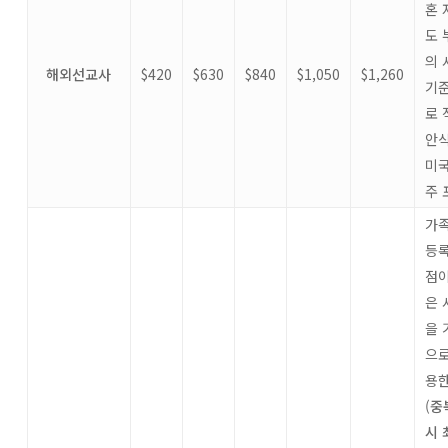
혼 
도 
의 
해외선교사
$420
$630
$840
$1,050
$1,260
기
로 
안
미국
주 
가
등
점이
은 
을 
으로
용한
(
중
시 