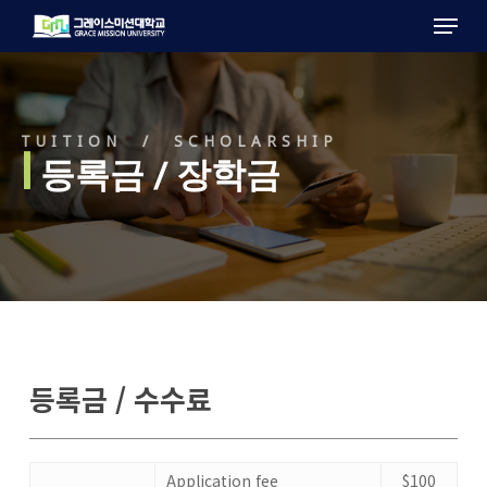
Menu
Skip
to
main
content
TUITION / SCHOLARSHIP
l
등록금 / 장학금
등록금 / 수수료
Application fee
$100