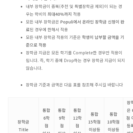
내부 장학금이 중복(추천 및 특별장학금 제외)이 되는 경
우는 학비의
최대
40%
까지
적용
모든 내부 장학금은
Populi에서
온라인 장학금 신청이 완
료
된 경우에 한해서 적용
모든 내부 장학금 적용의 기준은
학생이
납부할 금액을 기
준으로 적용
장학금 지급은 모든 학기를 Complete한 경우만 적용이
됩니다. 즉, 학기 중에 Drop하는 경우 장학금 지급이 되지
않습니다.
장학금 기준과 금액은 다음 표를 참조해 주시길 바랍니다
장
통합
통합
통합
은
통합
통합
6학
9학
12학
점 
장학금
15학점
18학점
점
점
점
등
Title
이상등
이상등