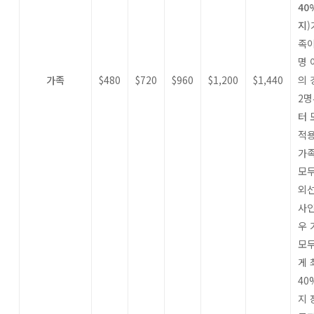
40
지
)
족이
명 
가족
$480
$720
$960
$1,200
$1,440
의 
2명
터 
적
가
모두
외
사인
우 
모
게 
40
지 