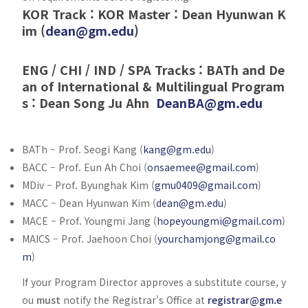
KOR Track : KOR Master : Dean Hyunwan K
im (
dean@gm.edu
)
ENG / CHI / IND / SPA Tracks : BATh and De
an of International & Multilingual Program
s : Dean Song Ju Ahn
DeanBA@gm.edu
BATh – Prof. Seogi Kang (
kang@gm.edu
)
BACC – Prof. Eun Ah Choi (
onsaemee@gmail.com
)
MDiv – Prof. Byunghak Kim (
gmu0409@gmail.com
)
MACC – Dean Hyunwan Kim (
dean@gm.edu
)
MACE – Prof. Youngmi Jang (
hopeyoungmi@gmail.com
)
MAICS – Prof. Jaehoon Choi (
yourchamjong@gmail.co
m
)
If your Program Director approves a substitute course, y
ou
must
notify the Registrar's Office at
registrar@gm.e