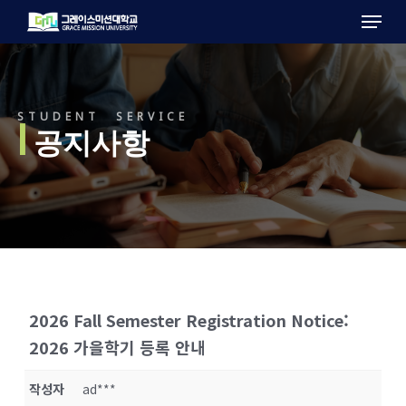
Menu
Skip
to
main
content
STUDENT SERVICE
l
공지사항
2026 Fall Semester Registration Notice:
2026 가을학기 등록 안내
작성자
ad***