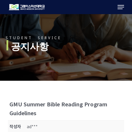
Menu
Skip
to
main
content
STUDENT SERVICE
l
공지사항
GMU Summer Bible Reading Program
Guidelines
작성자
ad***