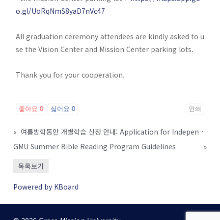
o.gl/UoRqNmS8yaD7nVc47
All graduation ceremony attendees are kindly asked to u
se the Vision Center and Mission Center parking lots.
Thank you for your cooperation.
좋아요
0
싫어요
0
인쇄
«
여름방학동안 개별학습 신청 안내: Application for Independent Study (개별학습 신청 안내: Application for Independent Study)
GMU Summer Bible Reading Program Guidelines
»
목록보기
Powered by KBoard