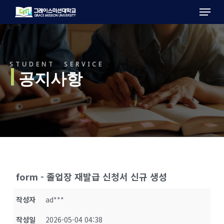
Menu
Skip
to
main
content
STUDENT SERVICE
l
공지사항
form - 졸업장 재발급 신청서 신규 생성
작성자
ad***
작성일
2026-05-04 04:38