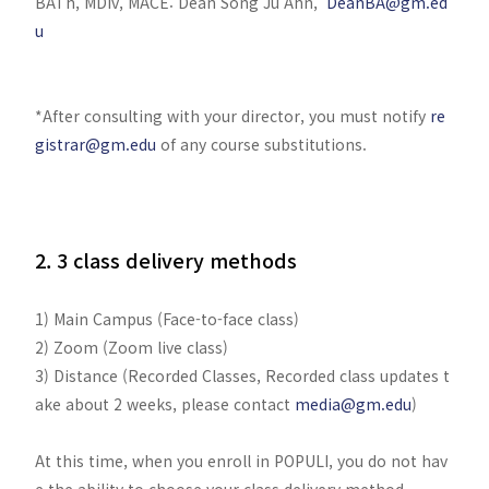
BATh, MDiv, MACE: Dean Song Ju Ahn,
DeanBA@gm.ed
u
*After consulting with your director, you must notify
re
gistrar@gm.edu
of any course substitutions.
2. 3 class delivery methods
1) Main Campus (Face-to-face class)
2) Zoom (Zoom live class)
3) Distance (Recorded Classes, Recorded class updates t
ake about 2 weeks, please contact
media@gm.edu
)
At this time, when you enroll in POPULI, you do not hav
e the ability to choose your class delivery method.