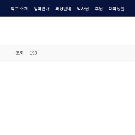
학교 소개
입학안내
과정안내
박사원
후원
대학생활
조회
193